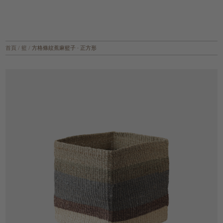
首頁
/
籃
/
方格條紋蕉麻籃子 - 正方形