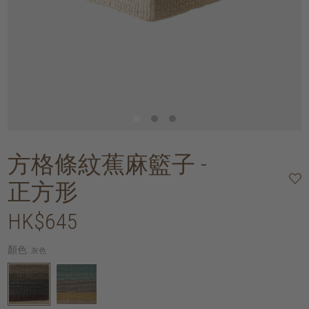
方格條紋蕉麻籃子 -
正方形
HK$645
顏色:
灰色