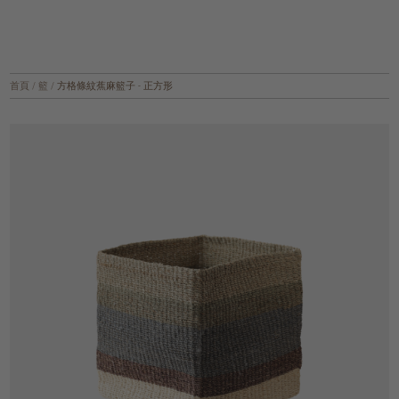
首頁
/
籃
/
方格條紋蕉麻籃子 - 正方形