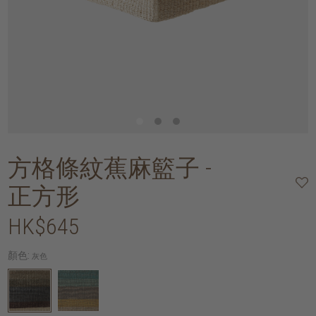
方格條紋蕉麻籃子 -
正方形
HK$645
顏色:
灰色