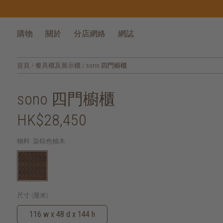
購物
關於
分店網絡
網誌
首頁
/
餐具櫃及展示櫃
/
sono 四門櫥櫃
sono 四門櫥櫃
HK$28,450
物料:
染棕色柚木
尺寸 (厘米):
116 w x 48 d x 144 h