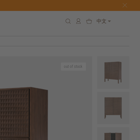
中文
out of stock