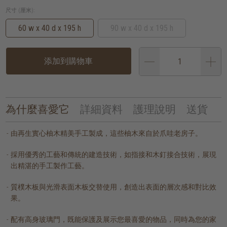
尺寸 (厘米):
60 w x 40 d x 195 h
90 w x 40 d x 195 h
添加到購物車
為什麼喜愛它
詳細資料
護理說明
送貨
由再生實心柚木精美手工製成，這些柚木來自於爪哇老房子。
採用優秀的工藝和傳統的建造技術，如指接和木釘接合技術，展現
出精湛的手工製作工藝。
質樸木板與光滑表面木板交替使用，創造出表面的層次感和對比效
果。
配有高身玻璃門，既能保護及展示您最喜愛的物品，同時為您的家