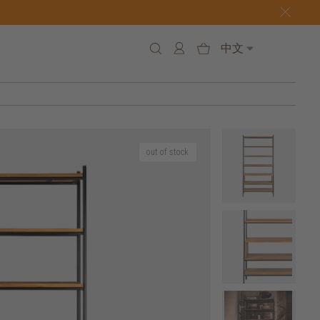
中文
out of stock