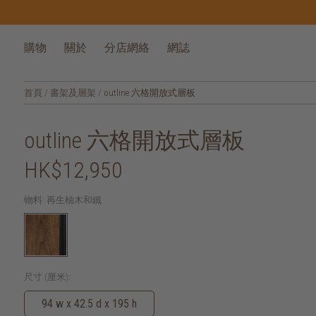
購物
關於
分店網絡
網誌
首頁
/
書架及層架
/
outline 六格開放式層板
outline 六格開放式層板
HK$12,950
物料:
再生柚木和鐵
尺寸 (厘米):
94 w x 42.5 d x 195 h