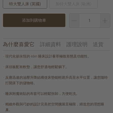
特大雙人床 (英國)
加特大雙人床 (歐洲)
添加到購物車
為什麼喜愛它
詳細資料
護理說明
送貨
現代化卻永恆的 eden 睡床設計薈萃極致形態及功能性。
床頭板配有軟墊，讓您舒適地輕鬆躺下。
反應迅速的油壓升降結構使床墊能輕易升高至水平位置，讓您隨時
打開床下的儲物格。
睡床附魔術貼的布套可以輕鬆拆卸，方便乾洗。
精緻外觀與巧妙的設計完美把空間擴展至極限，締造您的理想睡
巢。