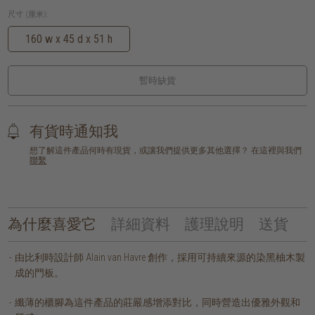
尺寸 (厘米):
160 w x 45 d x 51 h
暫時缺貨
有貨時通知我
想了解這件產品何時有現貨，或讓我們提供更多其他選擇？ 在這裡與我們
聯繫
為什麼喜愛它
詳細資料
護理說明
送貨
由比利時設計師 Alain van Havre 創作，採用可持續來源的染黑柚木製
成的門板。
纖薄的櫃腳為這件產品的莊嚴感增添對比，同時營造出優雅外觀和