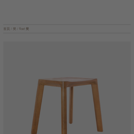
首頁
/
凳
/
float 凳