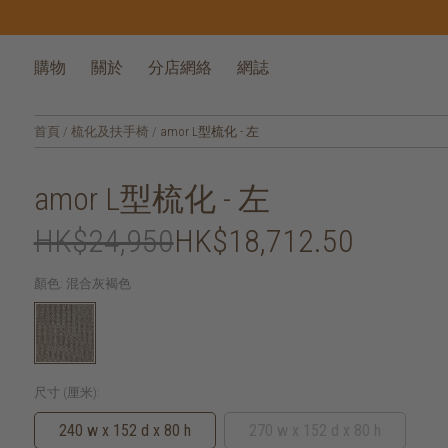
購物
關於
分店網絡
網誌
首頁
/
梳化及扶手椅
/
amor L型梳化 - 左
amor L型梳化 - 左
HK$24,950
HK$18,712.50
顏色:
混合灰褐色
尺寸 (厘米):
240 w x 152 d x 80 h
270 w x 152 d x 80 h