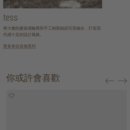
tess
將大膽的建築感輪廓與手工精製細節完美融合，打造現
代感十足的設計風格。
更多來自這個系列
你或許會喜歡
20% off
20% off
20% off
25% off