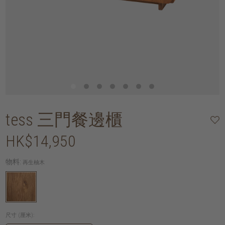
tess 三門餐邊櫃
HK$14,950
物料:
再生柚木
尺寸 (厘米):