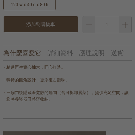
120 w x 40 d x 80 h
添加到購物車
為什麼喜愛它
詳細資料
護理說明
送貨
精選再生實心柚木，匠心打造。
獨特的圓角設計，更添復古韻味。
三扇門後隱藏著寬敞的隔間（含可拆卸層架），提供充足空間，讓
您將餐瓷器皿整齊收納。