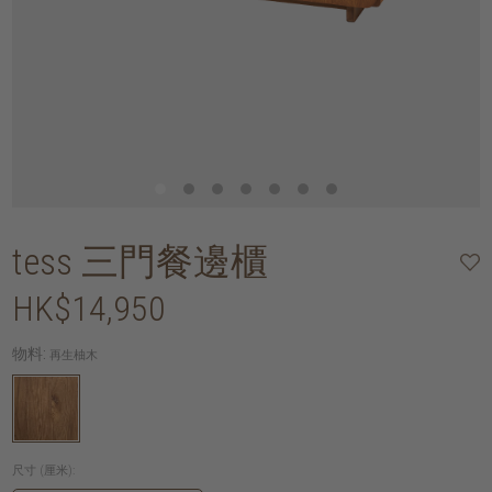
tess 三門餐邊櫃
HK$14,950
物料:
再生柚木
尺寸 (厘米):