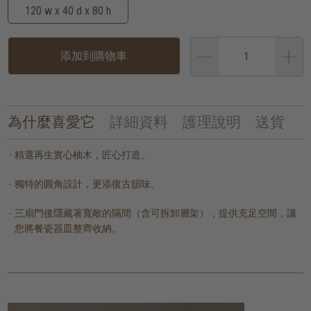
120 w x 40 d x 80 h
添加到購物車
為什麼喜愛它
詳細資料
護理說明
送貨
精選再生實心柚木，匠心打造。
獨特的圓角設計，更添復古韻味。
三扇門後隱藏著寬敞的隔間（含可拆卸層架），提供充足空間，讓
您將餐瓷器皿整齊收納。