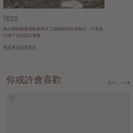
tess
將大膽的建築感輪廓與手工精製細節完美融合，打造現
代感十足的設計風格。
更多來自這個系列
你或許會喜歡
20% off
20% off
20% off
25% off