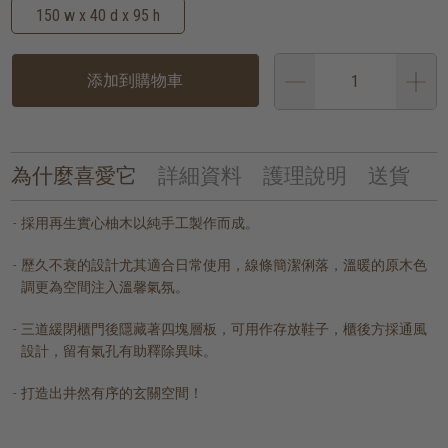
150 w x 40 d x 95 h
添加到購物車
為什麼喜愛它
詳細資料
護理說明
送貨
採用再生實心柚木以純手工製作而成。
歷久不衰的設計尤其適合日常使用，線條簡潔俐落，溫暖的原木色
調更為空間注入溫馨氣氛。
三道緩閉櫃門後隱藏著四塊層板，可用作存放鞋子，櫃後方採通風
設計，留有氣孔有助釋除異味。
打造出井然有序的玄關空間！