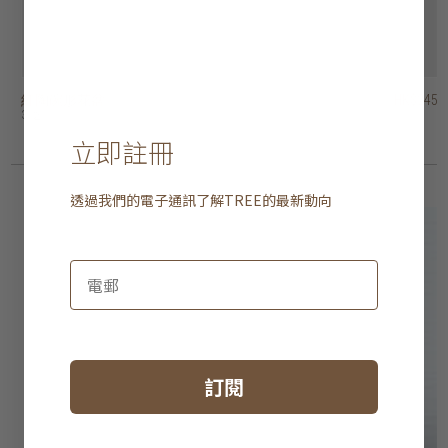
紅陶碗形花盆
紅陶錐形花盆
紅陶條紋花盆
紅陶羅紋花盆
紅陶棱紋裝飾碗
紅陶條紋花盆
紅陶圓形質樸花盆
紅陶錐形花盆 - 連底盤
紅陶兩色圓柱花盆
紅陶薑罐形花瓶
HK$245
HK$175
HK$425
HK$395
HK$595
HK$475
HK$575
HK$295
HK$245
HK$495
3 選項
9 選項
2 選項
3 選項
2 選項
立即註冊
透過我們的電子通訊了解
TREE
的最新動向
訂閱