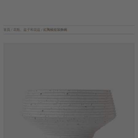
首頁
/
花瓶、盆子和花盆
/
紅陶棱紋裝飾碗