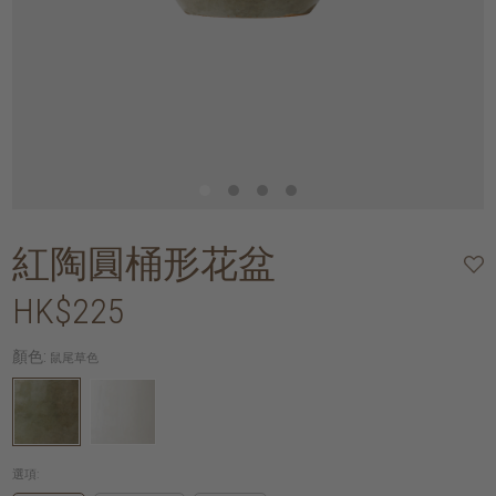
紅陶圓桶形花盆
HK$225
顏色:
鼠尾草色
選項: