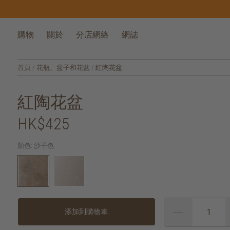
購物
關於
分店網絡
網誌
首頁
/
花瓶、盆子和花盆
/
紅陶花盆
紅陶花盆
HK$425
顏色:
沙子色
添加到購物車