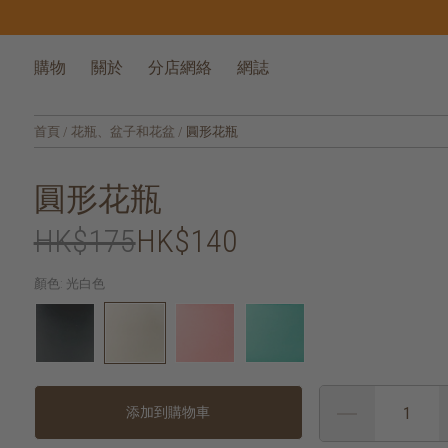
購物
關於
分店網絡
網誌
首頁
/
花瓶、盆子和花盆
/
圓形花瓶
圓形花瓶
HK$175
HK$140
顏色:
光白色
添加到購物車