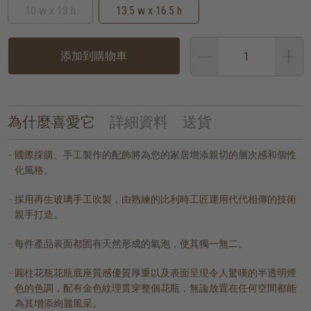
10 w x 13 h
13.5 w x 16.5 h
添加到購物車
為什麼喜愛它
詳細資料
送貨
國際採購、手工製作的配飾將為您的家居增添親切的層次感和個性
化風格。
採用再生玻璃手工吹製，由熟練的比利時工匠運用代代相傳的技術
親手打造。
每件產品表面都固有天然形成的氣泡，使其獨一無二。
圓柱花瓶花瓶底座質感優質厚重以及表面呈現令人驚嘆的半透明煙
色的色調，配有金色紋理貫穿整個花瓶，無論放置在任何空間都能
為其增添絢麗風采。