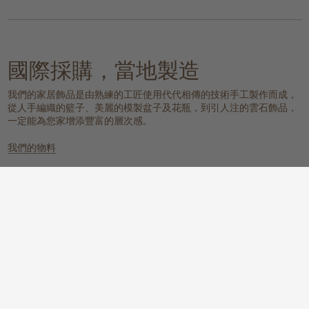
國際採購，當地製造
我們的家居飾品是由熟練的工匠使用代代相傳的技術手工製作而成，
從人手編織的籃子、美麗的模製盆子及花瓶，到引人注的雲石飾品，
一定能為您家增添豐富的層次感。
我們的物料
雲石
編織的天然物料
一個具有樸實元素，同時又散發冰感
這些天然纖維放置在任何地方都能提
而高貴的氛圍。
供溫暖質感、實用性和視覺上的吸
引。