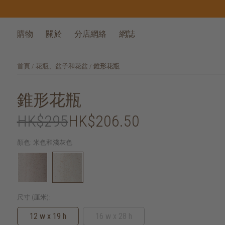
購物
關於
分店網絡
網誌
首頁
/
花瓶、盆子和花盆
/
錐形花瓶
錐形花瓶
HK$295
HK$206.50
顏色:
米色和淺灰色
尺寸 (厘米):
12 w x 19 h
16 w x 28 h