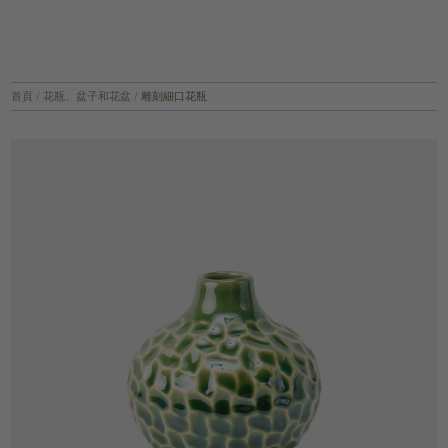
首頁
/
花瓶、盆子和花盆
/
雕刻細口花瓶