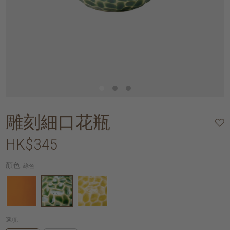
雕刻細口花瓶
HK$345
顏色:
綠色
選項: