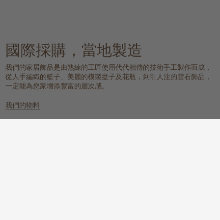
國際採購，當地製造
我們的家居飾品是由熟練的工匠使用代代相傳的技術手工製作而成，
從人手編織的籃子、美麗的模製盆子及花瓶，到引人注的雲石飾品，
一定能為您家增添豐富的層次感。
我們的物料
雲石
編織的天然物料
一個具有樸實元素，同時又散發冰感
這些天然纖維放置在任何地方都能提
而高貴的氛圍。
供溫暖質感、實用性和視覺上的吸
引。