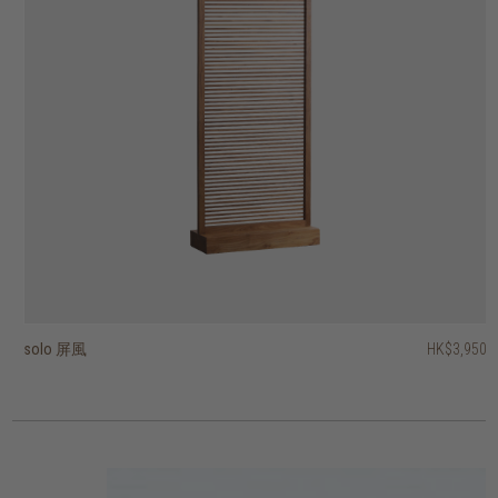
solo 屏風
aston 手推車
kubus 牆架 - 一套三件
stack open box with 2 handles
float 牆架
PI 衣帽架
PI 牆架
shelfmate 單層掛牆架
sophisticated 牆架
ribbon 牆架
HK$3,950
HK$6,950
HK$5,450
HK$1,750
HK$6,450
HK$2,450
HK$1,250
HK$1,650
HK$795
HK$495
HK$5,160
HK$1,960
2 選項
2 選項
2 選項
2 選項
4 選項
6 選項
2 選項