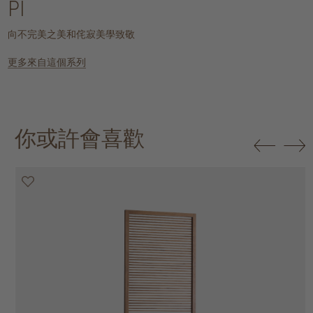
PI
向不完美之美和侘寂美學致敬
更多來自這個系列
你或許會喜歡
20% off
20% off