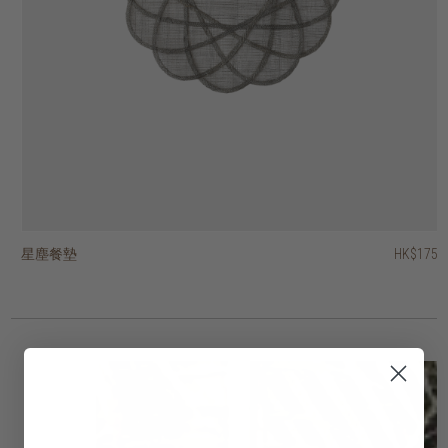
星塵餐墊
葉形餐墊
藤蔓餐墊
Hong Kong design 城市情懷印花茶巾
Hong Kong design 城市情懷印花水杯禮品套裝
經典洗碗巾 - 一套四條
當代洗碗巾 - 一套四條
復古戈登茶巾
凹槽花紋水杯
再生柚木長方形砧板
HK$95
HK$175
HK$145
HK$175
HK$188
HK$280
HK$275
HK$245
HK$545
HK$75
HK$66.50
HK$220
HK$196
HK$60
3 選項
3 選項
2 選項
2 選項
2 選項
2 選項