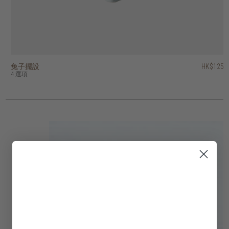
兔子擺設
香港區域印花容器
螺旋印花容器
裝飾蘋果
柚木容器連蓋
柚木淺口碗
混合天然物雙色掛牆裝飾
籐製網格掛牆裝飾
藤織圓盤掛牆裝飾
雲石蛋形紙鎮
HK$2,250
HK$1,950
HK$1,950
HK$125
HK$375
HK$375
HK$145
HK$195
HK$395
HK$95
HK$1,125
HK$975
HK$975
4 選項
2 選項
2 選項
2 選項
3 選項