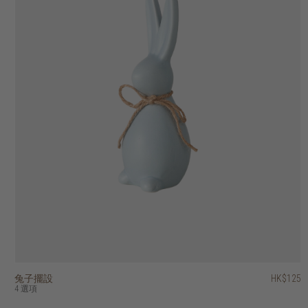
兔子擺設
香港區域印花容器
螺旋印花容器
裝飾蘋果
柚木容器連蓋
柚木淺口碗
混合天然物雙色掛牆裝飾
籐製網格掛牆裝飾
藤織圓盤掛牆裝飾
雲石蛋形紙鎮
HK$2,250
HK$1,950
HK$1,950
HK$125
HK$375
HK$375
HK$145
HK$195
HK$395
HK$95
HK$1,125
HK$975
HK$975
4 選項
2 選項
2 選項
2 選項
3 選項