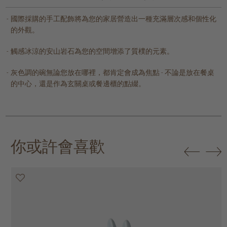
國際採購的手工配飾將為您的家居營造出一種充滿層次感和個性化
的外觀。
觸感冰涼的安山岩石為您的空間增添了質樸的元素。
灰色調的碗無論您放在哪裡，都肯定會成為焦點 - 不論是放在餐桌
的中心，還是作為玄關桌或餐邊櫃的點綴。
你或許會喜歡
50% off
50% off
50% off