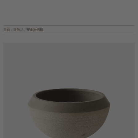
首頁
/
裝飾品
/
安山岩石碗