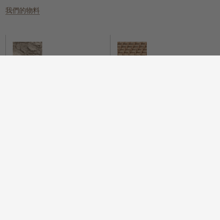
我們的物料
雲石
編織的天然物料
一個具有樸實元素，同時又散發冰感
這些天然纖維放置在任何地方都能提
而高貴的氛圍。
供溫暖質感、實用性和視覺上的吸
引。
木
我們很自豪地提供一系列具可持續性
而時尚的木配件，為您的住所增添樸
實的元素。