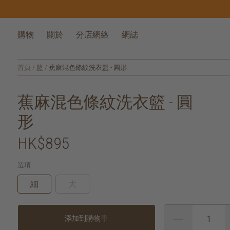
購物
關於
分店網絡
網誌
首頁
/
籃
/
蕉麻混色條紋洗衣籃 - 圓形
蕉麻混色條紋洗衣籃 - 圓
形
HK$895
選項:
細
大
添加到購物車