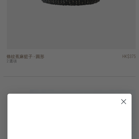
條紋蕉麻籃子 - 圓形
蕉麻菱形手提籃
方格條紋蕉麻籃子 - 正方形
蕉麻格子編織球形籃
蕉麻混色條紋洗衣籃 - 圓形
附蓋蕉麻多用途籃子
海草編織的開放式扭紋籃
蕉麻花圓形籃子
附蓋的蕉麻豎條紋籃子
帶蓋的蕉麻圓柱形籃子
HK$375
HK$645
HK$645
HK$445
HK$895
HK$195
HK$395
HK$395
HK$475
HK$245
2 選項
2 選項
4 選項
2 選項
3 選項
2 選項
4 選項
2 選項