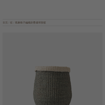
首頁
/
籃
/
蕉麻格子編織折疊邊球形籃