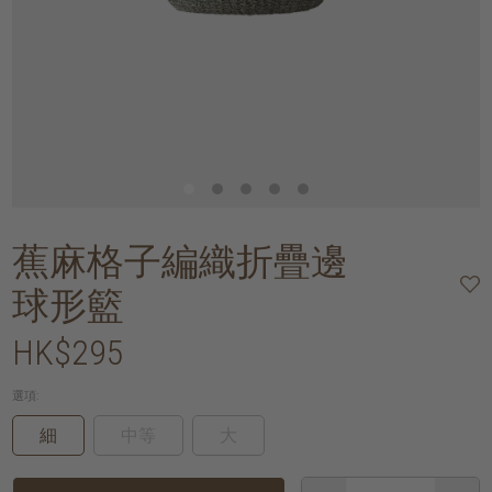
蕉麻格子編織折疊邊
球形籃
HK$295
選項:
細
中等
大