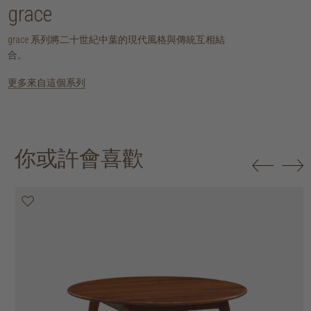
grace
grace 系列將二十世紀中葉的現代風格與傳統互相結
合。
更多來自這個系列
你或許會喜歡
25% off
30% off
20% off
20% off