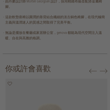
由丹麥設計師 Morten Georgsen 設計，採用精緻布藝並配搭金屬椅
腳。
這款軟墊座椅以圓潤的靠背結合纖細的淡古銅色椅腳，在現代極簡
主義與溫潤迷人的質感之間取得了完美平衡。
無論是擺放在餐廳或家居辦公室，genova 都能為現代空間注入溫
暖、自在與高雅的格調。
你或許會喜歡
20% off
20% off