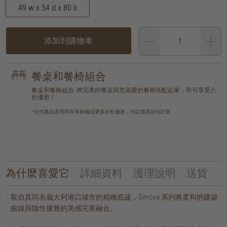
49 w x 54 d x 80 h
添加到購物車
餐桌和餐椅組合
餐桌和餐椅組合: 將完美的餐桌與您喜愛的餐椅搭配起來，即可享受八
折優惠！
*任何產品若同時享有兩個或更多折扣優惠，均以最高折扣計算
為什麼喜愛它
詳細資料
護理說明
送貨
取自其同名義大利港口城市的精緻底蘊，Genova 系列將柔和的建築
曲線與隨性優雅的美感完美融合。