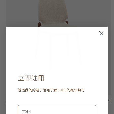
立即註冊
透過我們的電子通訊了解
TREE
的最新動向
offset 餐椅
genova 扶手椅
klee 餐椅
gordon 餐椅
risu 可疊餐椅
poise 餐椅
artisan 餐椅
holly dining chair
float 柳條餐椅
klasik 扶手椅
HK$2,950
HK$2,950
HK$3,450
HK$3,450
HK$4,450
HK$2,650
HK$1,950
HK$2,650
HK$2,250
HK$2,450
HK$1,560
HK$1,800
2 選項
2 選項
3 選項