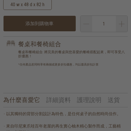
40 w x 48 d x 82 h
添加到購物車
餐桌和餐椅組合
餐桌和餐椅組合: 將完美的餐桌與您喜愛的餐椅搭配起來，即可享受八
折優惠！
*任何產品若同時享有兩個或更多折扣優惠，均以最高折扣計算
為什麼喜愛它
詳細資料
護理說明
送貨
以其獨特的背部分割設計為特色，是任何桌子的自然時尚佳作。
來自印尼東爪哇百年老屋的再生實心柚木精心製作而成，工藝精