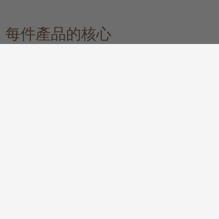
每件產品的核心
TREE 致力採購一系列循可持續方式製造的產品，確保不會危害地球生
態。無論是再生、獲 FSC™ 認證、來自可持續來源的環保木材，抑或
以天然物料製成的精美手工家居飾品，您都可在此找到真正符合可持
續理念的理想產品！
橡木
柚木
取自可持續來源的歐洲實心白橡木賦
取自可持續來源的環保實心柚木不單
有筆直的金黃色木紋，木質經久耐
美觀，更無比實用，溫暖的蜜糖色
用，輕盈亮麗的奶白色主調讓空間瞬
調、迷人的線性木紋及出色的耐用性
間變得清新宜人
讓它成為可靠的木材選擇