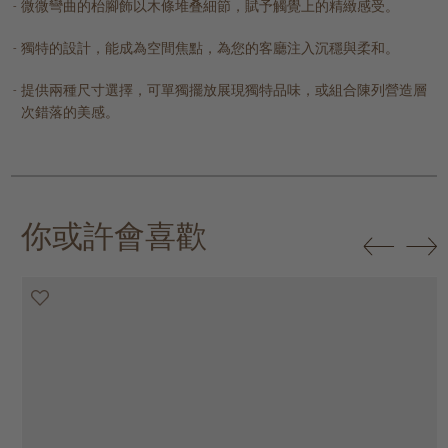
微微彎曲的枱腳飾以木條堆叠細節，賦予觸覺上的精緻感受。
獨特的設計，能成為空間焦點，為您的客廳注入沉穩與柔和。
提供兩種尺寸選擇，可單獨擺放展現獨特品味，或組合陳列營造層
次錯落的美感。
你或許會喜歡
20% off
20% off