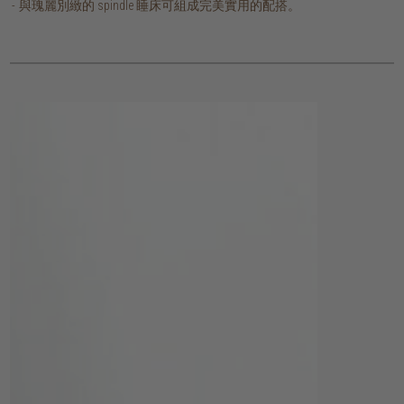
與瑰麗別緻的 spindle 睡床可組成完美實用的配搭。