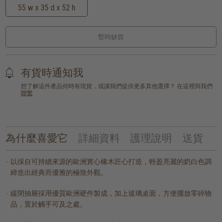
55 w x 35 d x 52 h
暫時缺貨
有貨時通知我
想了解這件產品何時有現貨，或讓我們提供更多其他選擇？ 在這裡與我們
聯繫
為什麼喜愛它
詳細資料
護理說明
送貨
以採自可持續來源的歐洲實心橡木匠心打造，輕盈亮麗的奶白色調
締造出經典而優雅的極致外觀。
緩閉抽屜採用優質歐洲硬件製成，加上玻璃桌面，方便擺放零碎物
品，置於觸手可及之處。