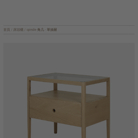
首頁
/
床頭櫃
/
spindle 角几 - 單抽屜