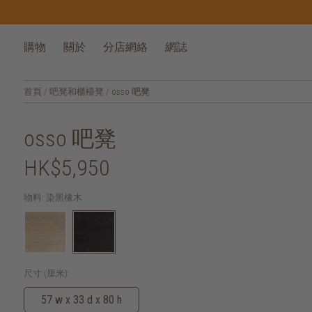
購物
關於
分店網絡
網誌
首頁
/
吧凳和櫃檯凳
/
osso 吧凳
osso 吧凳
HK$5,950
物料:
染黑橡木
尺寸 (厘米):
57 w x 33 d x 80 h