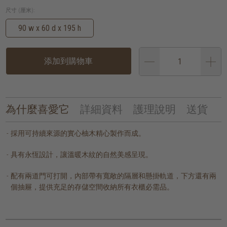
尺寸 (厘米):
90 w x 60 d x 195 h
添加到購物車
為什麼喜愛它
詳細資料
護理說明
送貨
採用可持續來源的實心柚木精心製作而成。
具有永恆設計，讓溫暖木紋的自然美感呈現。
配有兩道門可打開，內部帶有寬敞的隔層和懸掛軌道，下方還有兩
個抽屜，提供充足的存儲空間收納所有衣櫃必需品。