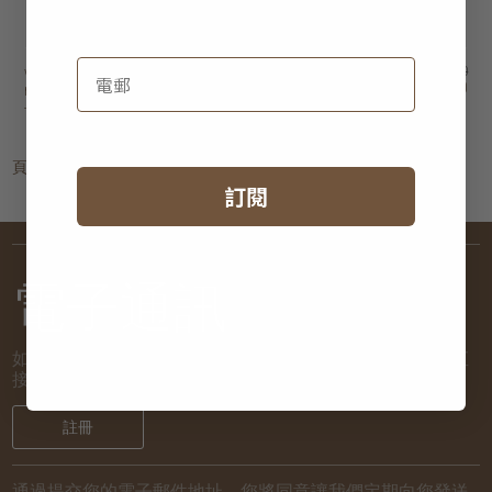
voyage second
HK$1,450
voyage second
HK$950
HK$1,160
HK$760
nature valet 托盤 -
nature valet 托盤 -
長形
長形
頁
1
訂閱
電子通訊
如欲了解新到貨品和推廣活動的最新消息，讓我們將詳情直
接發送到您的電子郵箱！
註冊
通過提交您的電子郵件地址，您將同意讓我們定期向您發送