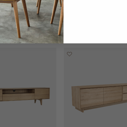
視櫃 - 單下揭式
HK$23,950
PI 電視櫃 - 單下揭式櫃
屜
門、兩抽屜