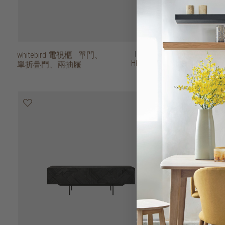
whitebird 電視櫃 - 單門、
HK$22,450
grooves 電
HK$16,838
單折疊門、兩抽屜
櫃門、單抽