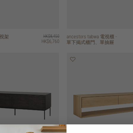
電視架
HK$8,450
ancestors tabwa 電視櫃 -
HK$6,760
單下揭式櫃門、單抽屜