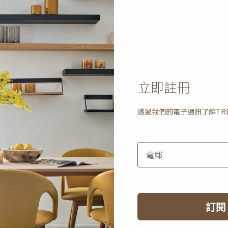
視櫃 - 單下揭式
HK$17,950
nordic 電視櫃 - 單下揭式櫃
屜
門、單抽屜
2 選項
立即註冊
透過我們的電子通訊了解
TR
訂閱