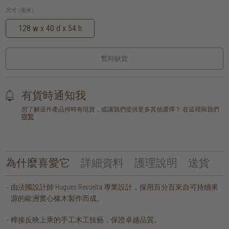
尺寸 (厘米):
128 w x 40 d x 54 h
暫時缺貨
有貨時通知我
想了解這件產品何時有現貨，或讓我們提供更多其他選擇？ 在這裡與我們
聯繫
為什麼喜愛它
詳細資料
護理說明
送貨
由法國設計師 Hugues Revuelta 專業設計，採用百分百來自可持續來
源的歐洲實心橡木製作而成。
榫接反映上乘的手工木工技藝，保證卓越品質。