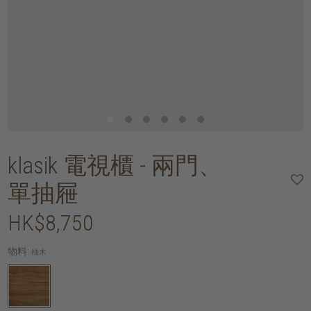
klasik 電視櫃 - 兩門、
單抽屜
HK$8,750
物料:
柚木