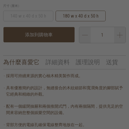
尺寸 (厘米):
140 w x 40 d x 50 h
180 w x 40 d x 50 h
添加到購物車
為什麼喜愛它
詳細資料
護理說明
送貨
採用可持續來源的實心柚木精美製作而成。
具有優雅簡約的設計，無縫接合的木紋細節和寬濶角度的腳部賦予
它經典和精緻的外觀。
配有一個緩閉抽屜和兩個推開式門，內有兩個隔間，提供充足的空
間來容納您整個娛樂空間的設備。
背部方便的電線孔確保電線整齊地放在一起。