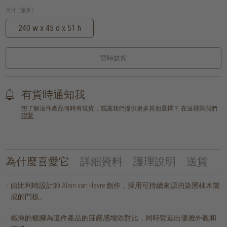
尺寸 (厘米):
240 w x 45 d x 51 h
暫時缺貨
有貨時通知我
想了解這件產品何時有現貨，或讓我們提供更多其他選擇？ 在這裡與我們
聯繫
為什麼喜愛它
詳細資料
護理說明
送貨
由比利時設計師 Alain van Havre 創作，採用可持續來源的染黑柚木製
成的門板。
纖薄的櫃腳為這件產品的莊嚴感增添對比，同時營造出優雅外觀和