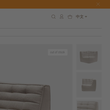
中文
out of stock