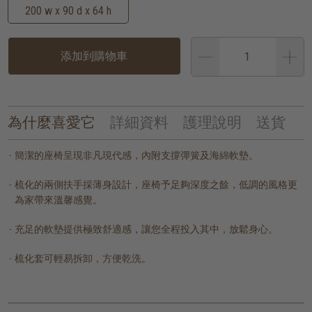
200 w x 90 d x 64 h
添加到購物車
為什麼喜愛它
詳細資料
護理說明
送貨
簡潔的座椅呈現非凡現代感，內附支撐彈簧及海綿軟墊。
梳化的兩側扶手採薄身設計，座椅予足夠深度之餘，低調的風格更
為家帶來溫馨感覺。
充足的軟墊提供極致舒適感，讓您全程投入其中，放鬆身心。
梳化套可輕易拆卸，方便乾洗。