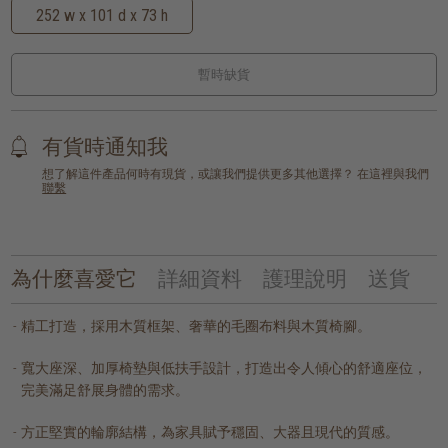
252 w x 101 d x 73 h
暫時缺貨
有貨時通知我
想了解這件產品何時有現貨，或讓我們提供更多其他選擇？ 在這裡與我們
聯繫
為什麼喜愛它
詳細資料
護理說明
送貨
精工打造，採用木質框架、奢華的毛圈布料與木質椅腳。
寬大座深、加厚椅墊與低扶手設計，打造出令人傾心的舒適座位，
完美滿足舒展身體的需求。
方正堅實的輪廓結構，為家具賦予穩固、大器且現代的質感。