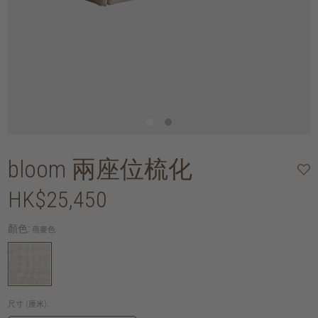
bloom 兩座位梳化
HK$25,450
顏色:
燕麥色
尺寸 (厘米):