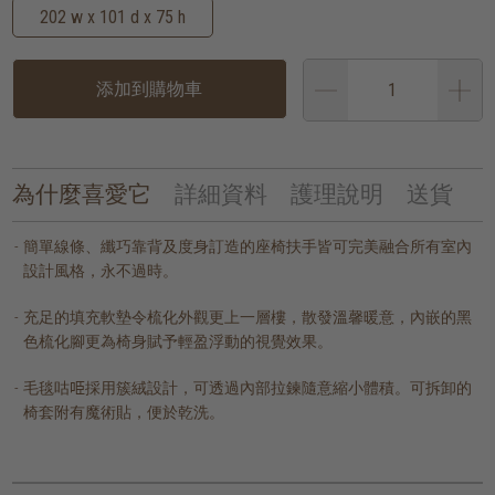
202 w x 101 d x 75 h
添加到購物車
為什麼喜愛它
詳細資料
護理說明
送貨
簡單線條、纖巧靠背及度身訂造的座椅扶手皆可完美融合所有室內
設計風格，永不過時。
充足的填充軟墊令梳化外觀更上一層樓，散發溫馨暖意，內嵌的黑
色梳化腳更為椅身賦予輕盈浮動的視覺效果。
毛毯咕𠱸採用簇絨設計，可透過內部拉鍊隨意縮小體積。可拆卸的
椅套附有魔術貼，便於乾洗。