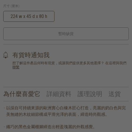
尺寸 (厘米):
224 w x 45 d x 80 h
暫時缺貨
有貨時通知我
想了解這件產品何時有現貨，或讓我們提供更多其他選擇？ 在這裡與我們
聯繫
為什麼喜愛它
詳細資料
護理說明
送貨
以採自可持續來源的歐洲實心白橡木匠心打造，亮麗的奶白色與完
美無縫的木紋細節構成平滑光澤的表面，締造時尚觀感。
纖巧的黑色金屬櫃腳締造出輕盈瑰麗的外觀感覺。