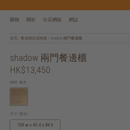
購物
關於
分店網絡
網誌
首頁
/
餐邊櫃及儲物櫃
/
shadow 兩門餐邊櫃
shadow 兩門餐邊櫃
HK$13,450
物料:
橡木
尺寸 (厘米):
109 w x 45 d x 84 h