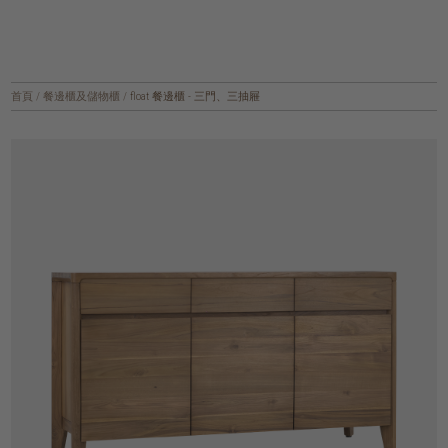
首頁
/
餐邊櫃及儲物櫃
/
float 餐邊櫃 - 三門、三抽屜