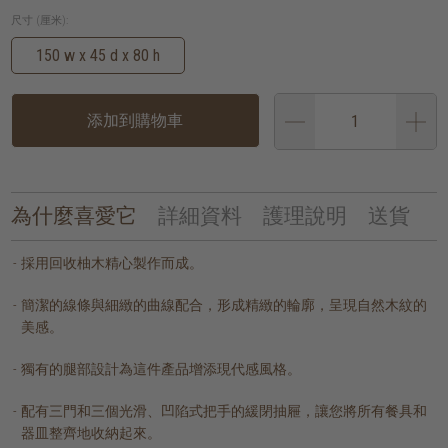
尺寸 (厘米):
150 w x 45 d x 80 h
添加到購物車
為什麼喜愛它
詳細資料
護理說明
送貨
採用回收柚木精心製作而成。
簡潔的線條與細緻的曲線配合，形成精緻的輪廓，呈現自然木紋的
美感。
獨有的腿部設計為這件產品增添現代感風格。
配有三門和三個光滑、凹陷式把手的緩閉抽屜，讓您將所有餐具和
器皿整齊地收納起來。