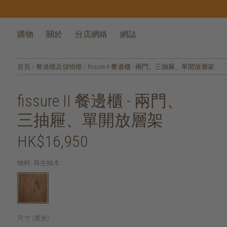
購物
關於
分店網絡
網誌
首頁
/
餐邊櫃及儲物櫃
/
fissure II 餐邊櫃 - 兩門、三抽屜、單開放層架
fissure II 餐邊櫃 - 兩門、
三抽屜、單開放層架
HK$16,950
物料:
再生柚木
尺寸 (厘米):