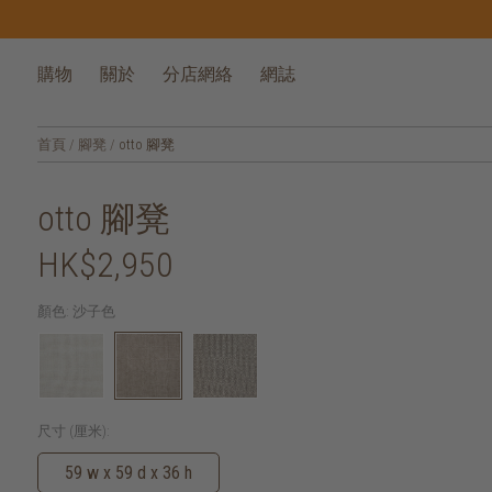
購物
關於
分店網絡
網誌
首頁
/
腳凳
/
otto 腳凳
otto 腳凳
HK$2,950
顏色:
沙子色
尺寸 (厘米):
59 w x 59 d x 36 h