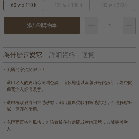
60 w x 110 h
120 w x 180 h
180 w x 270 h
添加到購物車
為什麼喜愛它
詳細資料
送貨
美麗的家始於腳下！
選用迷人的奶油棕溫潤色調，這款地毯以溫馨雅緻的設計，為空間
瞬間注入舒適暖意。
選用極致優質的羊毛紗線，織出豐厚柔軟的絨毛質地，不僅觸感細
膩，更經久耐用。
永恆而百搭的風格，無論置於任何房間或室內環境，皆能完美融
入。